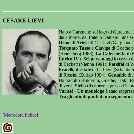
CESARE LIEVI
Nato a Gargnano sul lago di Garda nel 195
dalla morte, del fratello Daniele - una se
Orme di Ariele
di C. Lievi (Gargnano
Torquato Tasso
e
Clavigo
di Goethe pe
(Heidelberg 1988);
La Caterinetta di
Enrico IV
e
Sei personaggi in cerca d
di Beckett (Vienna 1991);
Parsifal
di Wa
Fratelli, d'estate
di C. Lievi (Schaubüh
di Rossini (Zurigo 1994);
Gesualdo
di 
Ha tradotto Hölderlin, Goethe, Trakl, Ri
di versi:
Stella di cenere
e presso Ricordi
Variété - Un monologo
è stato rappres
Tra gli infiniti punti di un segmento
a 
[Metrodora Indice]