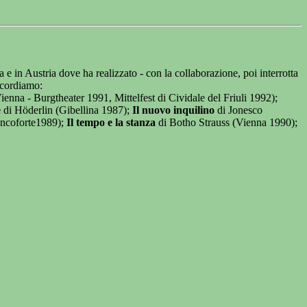
e in Austria dove ha realizzato - con la collaborazione, poi interrotta
ricordiamo:
enna - Burgtheater 1991, Mittelfest di Cividale del Friuli 1992);
e
di Höderlin (Gibellina 1987);
Il nuovo inquilino
di Jonesco
ancoforte1989);
Il tempo e la stanza
di Botho Strauss (Vienna 1990);