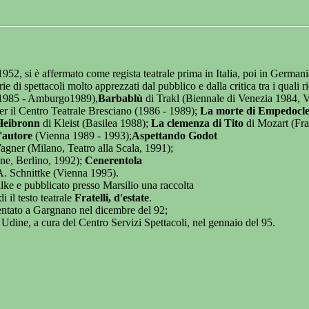
2, si è affermato come regista teatrale prima in Italia, poi in Germania 
rie di spettacoli molto apprezzati dal pubblico e dalla critica tra i quali 
 1985 - Amburgo1989),
Barbablù
di Trakl (Biennale di Venezia 1984, Vi
r il Centro Teatrale Bresciano (1986 - 1989);
La morte di Empedocl
 Heibronn
di Kleist (Basilea 1988);
La clemenza di Tito
di Mozart (Fr
'autore
(Vienna 1989 - 1993);
Aspettando Godot
gner (Milano, Teatro alla Scala, 1991);
ne, Berlino, 1992);
Cenerentola
A. Schnittke (Vienna 1995).
lke e pubblicato presso Marsilio una raccolta
 il testo teatrale
Fratelli, d'estate
.
entato a Gargnano nel dicembre del 92;
Udine, a cura del Centro Servizi Spettacoli, nel gennaio del 95.