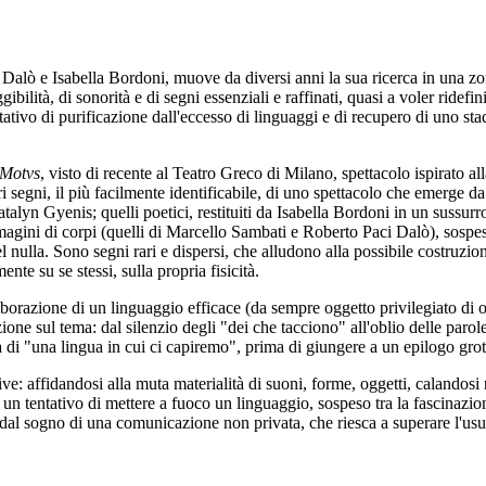
alò e Isabella Bordoni, muove da diversi anni la sua ricerca in una zona
ggibilità, di sonorità e di segni essenziali e raffinati, quasi a voler ridef
entativo di purificazione dall'eccesso di linguaggi e di recupero di uno 
 Motvs
, visto di recente al Teatro Greco di Milano, spettacolo ispirato a
i segni, il più facilmente identificabile, di uno spettacolo che emerge da u
atalyn Gyenis; quelli poetici, restituiti da Isabella Bordoni in un sussurr
magini di corpi (quelli di Marcello Sambati e Roberto Paci Dalò), sospes
l nulla. Sono segni rari e dispersi, che alludono alla possibile costruzio
te su se stessi, sulla propria fisicità.
aborazione di un linguaggio efficace (da sempre oggetto privilegiato di ogn
ione sul tema: dal silenzio degli "dei che tacciono" all'oblio delle parol
ia di "una lingua in cui ci capiremo", prima di giungere a un epilogo gro
affidandosi alla muta materialità di suoni, forme, oggetti, calandosi nel
n tentativo di mettere a fuoco un linguaggio, sospeso tra la fascinazione
l sogno di una comunicazione non privata, che riesca a superare l'usura