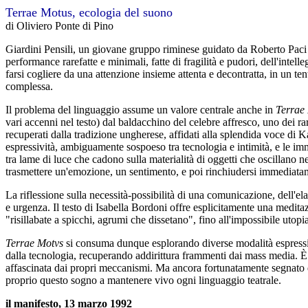
Terrae Motus, ecologia del suono
di Oliviero Ponte di Pino
Giardini Pensili, un giovane gruppo riminese guidato da Roberto Paci D
performance rarefatte e minimali, fatte di fragilità e pudori, dell'intelle
farsi cogliere da una attenzione insieme attenta e decontratta, in un t
complessa.
Il problema del linguaggio assume un valore centrale anche in
Terrae
vari accenni nel testo) dal baldacchino del celebre affresco, uno dei rar
recuperati dalla tradizione ungherese, affidati alla splendida voce di K
espressività, ambiguamente sospoeso tra tecnologia e intimità, e le im
tra lame di luce che cadono sulla materialità di oggetti che oscillano ne
trasmettere un'emozione, un sentimento, e poi rinchiudersi immediatamen
La riflessione sulla necessità-possibilità di una comunicazione, dell'el
e urgenza. Il testo di Isabella Bordoni offre esplicitamente una meditaz
"risillabate a spicchi, agrumi che dissetano", fino all'impossibile utop
Terrae Motvs
si consuma dunque esplorando diverse modalità espressive: 
dalla tecnologia, recuperando addirittura frammenti dai mass media. È u
affascinata dai propri meccanismi. Ma ancora fortunatamente segnato da
proprio questo sogno a mantenere vivo ogni linguaggio teatrale.
il manifesto, 13 marzo 1992