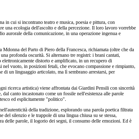
 in cui si incontrano teatro e musica, poesia e pittura, con
inire una ecologia dell'ascolto e della percezione. Il loro lavoro vorrebbe
stadio aurorale della comunicazione, in una operazione ingenua e
lla Mdonna del Parto di Piero della Francesca, richiamata (oltre che da
na profonda oscurità. Si alternano tre registri: i brani cantati,
o elettronicamente distorto e amplificato, in un recupero di
i nel vuoto, in posizioni fetali, che evocano compassione e rimpianto,
ne di un linguaggio articolato, ma lì sembrano arrestarsi, per
i ricerca artistica) viene affrontata dai Giardini Pensili con sincerità
e, dal canto incastonato come un fossile nell'esistenza alle parole
ttesco ed esplicitamente "politico".
l'autenticità della tradizione, esplorando una parola poetica filtrata
 del silenzio e le trappole di una lingua chiusa su se stessa,
 delle parole, il logorio dei segni, il consumo delle emozioni. Ed è