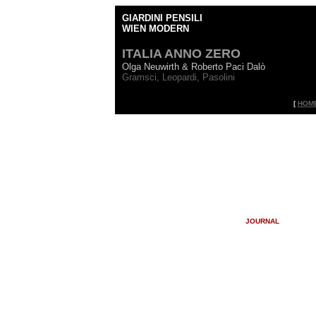
GIARDINI PENSILI
WIEN MODERN
ITALIA ANNO ZERO
Olga Neuwirth & Roberto Paci Dalò
Gramsci, Leopardi, Pasolini
[
HOM
JOURNAL